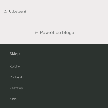
Udostępnij
Powrót do bloga
Sklep
Kołdry
Poduszki
Zestawy
Kids