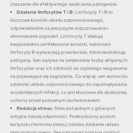
znaczenie dla efektywnego zwalczania patogenów.
Działanie limfocytów T i B:
Limfocyty T i B to
kluczowe komórki układu odpornościowego,
odpowiedzialne za precyzyjne rozpoznawanie i
eliminowanie zagrożeń. Limfocyty T atakują
bezpośrednio zainfekowane komórki, natomiast
limfocyty B wytwarzają przeciwciała, które neutralizują
patogeny. Sen wpływa na zwiększenie liczby aktywnych
limfocytów oraz ich zdolność do szybkiego reagowania
na pojawiające się zagrożenia. Co więcej, sen wzmacnia
zdolność układu odpornościowego do zapamiętywania
wcześniejszych infekcji, co jest kluczowe dla skutecznej
ochrony przed ponownym zachorowaniem.
Redukcja stresu:
Stres jest jednym z głównych
wrogów naszej odporności. Podwyższony poziom
kortyzolu (hormonu stresu) osłabia działanie układu
immunologicznego. Sen natomiast pomaga obniżyć