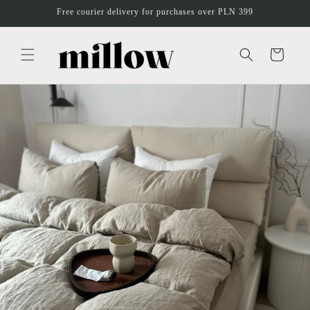
Skip to
Free courier delivery for purchases over PLN 399
content
Cart